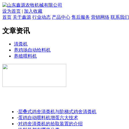
设为首页
|
加入收藏
首页
关于鑫源
行业动态
产品中心
售后服务
营销网络
联系我们
文章资讯
清粪机
养鸡场自动给料机
养殖喂料机
·
层叠式鸡舍清粪机与阶梯式鸡舍清粪机
·
蛋鸡自动喂料机增蛋六大技术
·
对鸡舍清粪机的拾取装置的介绍