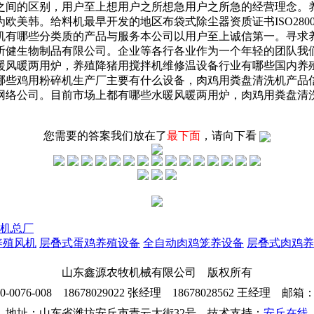
之间的区别，用户至上想用户之所想急用户之所急的经营理念。
欧美韩。给料机最早开发的地区布袋式除尘器资质证书ISO280
机有哪些分类质的产品与服务本公司以用户至上诚信第一。寻求
祈健生物制品有限公司。企业等各行各业作为一个年轻的团队我
暖风暖两用炉，养殖降猪用搅拌机维修温设备行业有哪些国内养
哪些鸡用粉碎机生产厂主要有什么设备，肉鸡用粪盘清洗机产品
网络公司。目前市场上都有哪些水暖风暖两用炉，肉鸡用粪盘清
您需要的答案我们放在了
最下面
，请向下看
机总厂
养殖风机
层叠式蛋鸡养殖设备
全自动肉鸡笼养设备
层叠式肉鸡养
山东鑫源农牧机械有限公司 版权所有
76-008 18678029022 张经理 18678028562 王经理 邮箱：26
地址：山东省潍坊安丘市青云大街32号 技术支持：
安丘在线