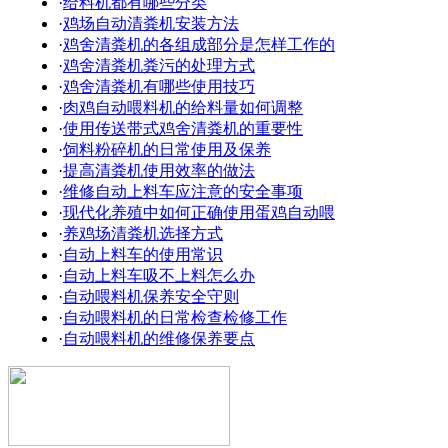
·
给料机都有哪些分类
·
鸡场自动清粪机安装方法
·
鸡舍清粪机的各组成部分是怎样工作的
·
鸡舍清粪机粪污的处理方式
·
鸡舍清粪机有哪些使用技巧
·
肉鸡自动喂料机的给料量如何调整
·
使用传送带式鸡舍清粪机的重要性
·
饲料粉碎机的日常使用及保养
·
提高清粪机使用效率的做法
·
维修自动上料车应注意的安全事项
·
现代化养殖中如何正确使用蛋鸡自动喂
·
养鸡场清粪机选择方式
·
自动上料车的使用常识
·
自动上料车吸不上料怎么办
·
自动喂料机保养安全守则
·
自动喂料机的日常检查检修工作
·
自动喂料机的维修保养要点