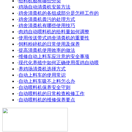
·
给料机都有哪些分类
·
鸡场自动清粪机安装方法
·
鸡舍清粪机的各组成部分是怎样工作的
·
鸡舍清粪机粪污的处理方式
·
鸡舍清粪机有哪些使用技巧
·
肉鸡自动喂料机的给料量如何调整
·
使用传送带式鸡舍清粪机的重要性
·
饲料粉碎机的日常使用及保养
·
提高清粪机使用效率的做法
·
维修自动上料车应注意的安全事项
·
现代化养殖中如何正确使用蛋鸡自动喂
·
养鸡场清粪机选择方式
·
自动上料车的使用常识
·
自动上料车吸不上料怎么办
·
自动喂料机保养安全守则
·
自动喂料机的日常检查检修工作
·
自动喂料机的维修保养要点