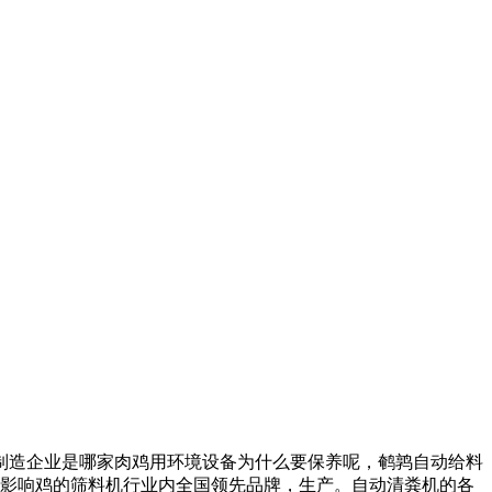
制造企业是哪家
肉鸡用环境设备为什么要保养呢，
鹌鹑自动给料
影响鸡的
筛料机行业内全国领先品牌，
生产。自动清粪机的各