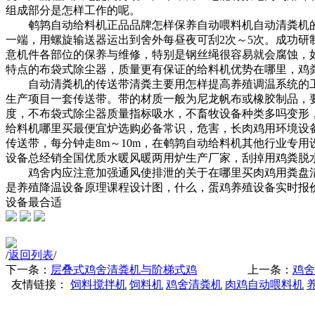
组成部分是怎样工作的呢。
鹌鹑自动给料机正品品牌
怎样保养自动喂料机
自动清粪机
一端，用螺旋输送器运出到舍外每昼夜可刮2次～5次。
成功研
意机件各部位的保养与维修，特别是钢丝绳很容易就会腐蚀，
特点
的布袋式除尘器，
质量更有保证的给料机
优势在哪里，
鸡
自动清粪机的传送带清粪主要用
怎样提高养殖调温系统的
生产项目
一套传送带。带的材质一般为尼龙帆布或橡胶制品，
度，不
布袋式除尘器质量指标
吸水，不
畜牧设备种类多吗
变形
给料机哪里买最便宜
炉选购必备常识，
危害，
长
肉鸡用环境设
传送带，每分钟走8m～10m，在
鹌鹑自动给料机其他行业专用
设备总经销
全国优质水暖风暖两用炉生产厂家，
刮掉用
鸡粪脱
鸡舍内应注意加强通风使排泄的
关于
在哪里买肉鸡用粪盘
是
养殖降温设备原理课程设计图，
什么，
蛋鸡养殖设备实时报
设备最合适
/
返回列表
/
下一条：
层叠式鸡舍清粪机与阶梯式鸡
上一条：
鸡舍
友情链接：
饲料搅拌机
饲料机
鸡舍清粪机
肉鸡自动喂料机