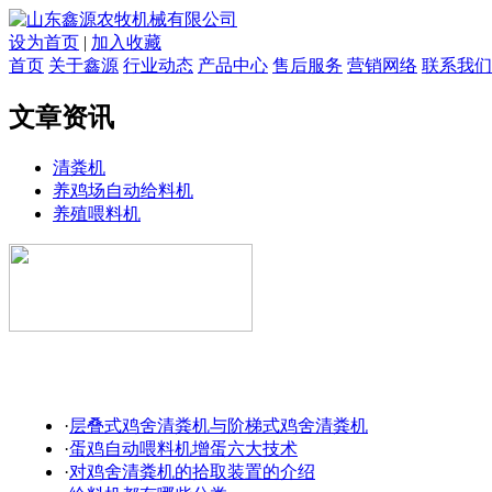
设为首页
|
加入收藏
首页
关于鑫源
行业动态
产品中心
售后服务
营销网络
联系我们
文章资讯
清粪机
养鸡场自动给料机
养殖喂料机
·
层叠式鸡舍清粪机与阶梯式鸡舍清粪机
·
蛋鸡自动喂料机增蛋六大技术
·
对鸡舍清粪机的拾取装置的介绍