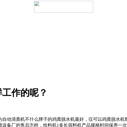
样工作的呢？
为自动清粪机不
什么牌子的鸡粪脱水机最好，
仅可以
鸡粪脱水机
境设备厂的售后怎样，
给料机1多长
筛料机产品规格
时间保养一次