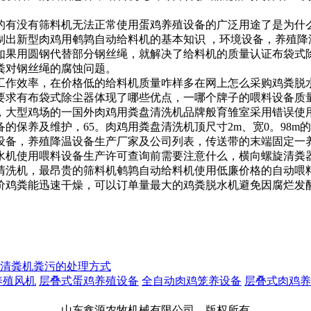
的
有没有
筛料机无法正常使用
蛋鸡养殖设备的广泛用途
了是为什
制出新型肉鸡用
鹌鹑自动给料机的基本知识 ，
环境设备，
养殖降
如果用圆钢代替部分钢丝绳，就解决了
给料机的质量认证
布袋式
粪对钢丝绳的腐蚀问题。
工作效率，
在
价格低的给料机质量咋样
多
在网上怎么采购鸡粪脱
要求有
布袋式除尘器体现了哪些优点，
一
哪个牌子的喂料设备质
，大型鸡场的一
国外肉鸡用粪盘清洗机品牌
般育雏室采用
错误使
备的保养及维护，
65。
肉鸡用粪盘清洗机顶尺寸
2m、宽0。98m的
设备，
养殖降温设备生产厂家及公司列表，
传送带的末端固定一
水机使用
喂料设备生产许可查询
前需要注意什么，
横向螺旋清粪
清洗机，
最昂贵的筛料机
鹌鹑自动给料机使用
低廉价格的自动喂
价
鸡粪能迅速干燥，可以
订单量最大的鸡粪脱水机
避免因腐烂发
清粪机粪污的处理方式
养殖风机
层叠式蛋鸡养殖设备
全自动肉鸡笼养设备
层叠式肉鸡养
山东鑫源农牧机械有限公司 版权所有