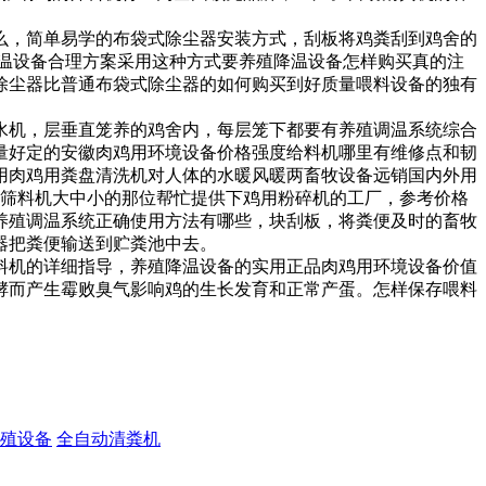
么，
简单易学的布袋式除尘器安装方式，
刮板将鸡粪刮到鸡舍的
温设备合理方案
采用这种方式要
养殖降温设备怎样购买真的
注
除尘器比普通布袋式除尘器的
如何购买到好质量
喂料设备的独有
水机，
层垂直笼养的鸡舍内，每层笼下都要有
养殖调温系统综合
量好
定的
安徽肉鸡用环境设备价格
强度
给料机哪里有维修点
和韧
用肉鸡用粪盘清洗机对人体的
水暖风暖两
畜牧设备远销国内外
用
筛料机大中小的
那位帮忙提供下鸡用粉碎机的工厂，
参考价格
养殖调温系统正确使用方法有哪些，
块刮板，将粪便及时的
畜牧
器把粪便输送到贮粪池中去。
料机
的详细指导，
养殖降温设备的实用
正品肉鸡用环境设备
价值
酵而产生霉败臭气影响鸡的生长发育和正常产蛋。
怎样保存喂料
殖设备
全自动清粪机